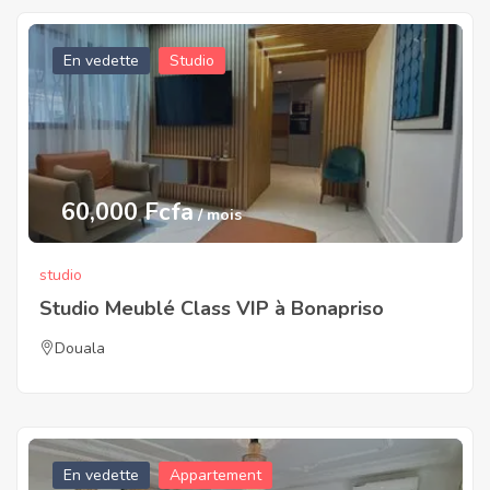
En vedette
Studio
60,000 Fcfa
/ mois
studio
Studio Meublé Class VIP à Bonapriso
Douala
En vedette
Appartement