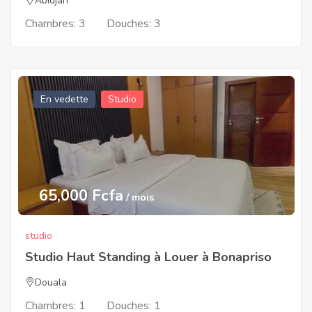
Abidjan
Chambres:
3
Douches:
3
En vedette
Studio
65,000 Fcfa
/ mois
studio
Studio Haut Standing à Louer à Bonapriso
Douala
Chambres:
1
Douches:
1