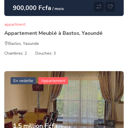
900,000 Fcfa
/ mois
appartment
Appartement Meublé à Bastos, Yaoundé
Bastos
,
Yaounde
Chambres:
2
Douches:
3
En vedette
Appartement
1.5 million Fcfa
/ mois