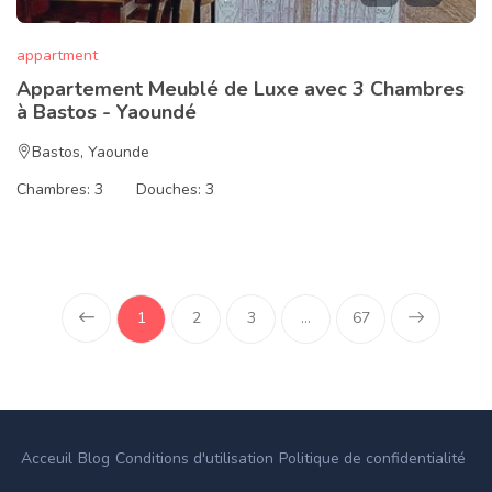
appartment
Appartement Meublé de Luxe avec 3 Chambres
à Bastos - Yaoundé
Bastos
,
Yaounde
Chambres:
3
Douches:
3
1
2
3
...
67
(current)
Acceuil
Blog
Conditions d'utilisation
Politique de confidentialité