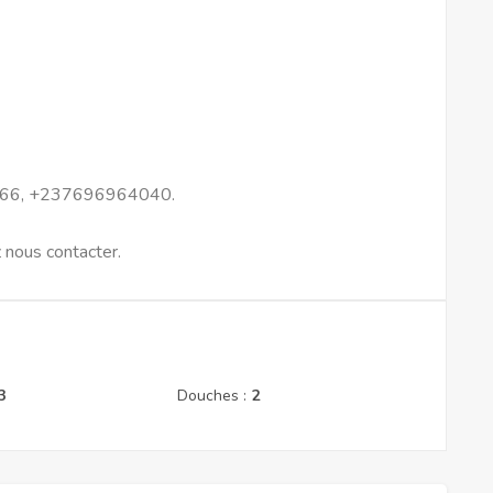
666, +237696964040.
z nous contacter.
3
Douches :
2