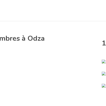
ambres à Odza
1