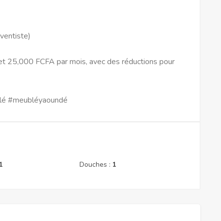
ventiste)
et 25,000 FCFA par mois, avec des réductions pour
lé #meubléyaoundé
1
Douches :
1