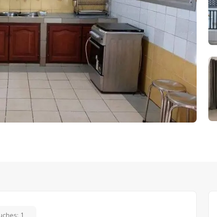
uches:
1