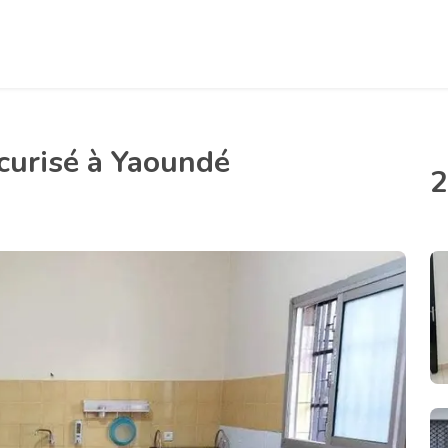
urisé à Yaoundé
2