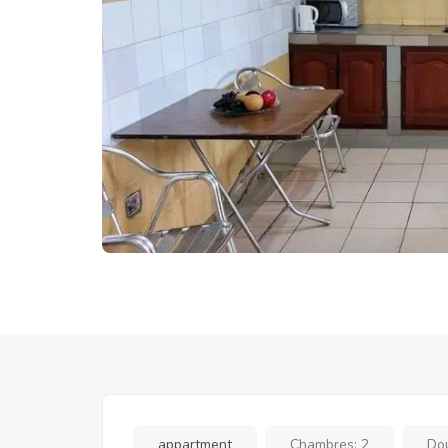
appartment
Chambres:
2
Do