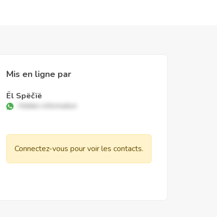
Mis en ligne par
Ël Spëčïë
Hidden information
Connectez-vous pour voir les contacts.