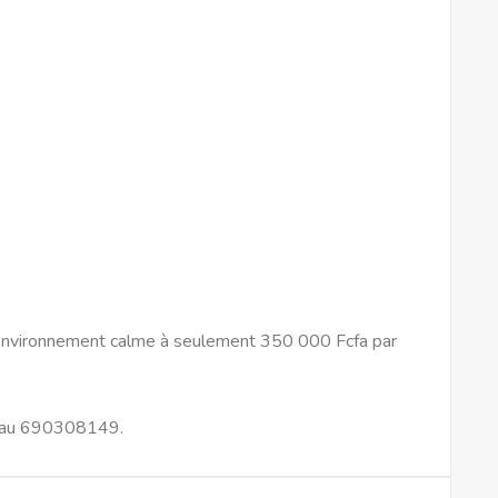
n environnement calme à seulement 350 000 Fcfa par
e au 690308149.