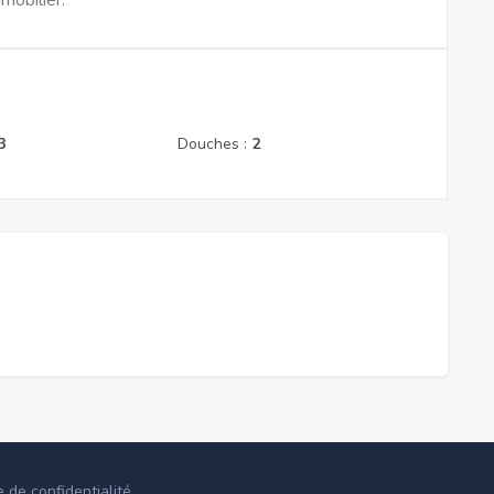
mobilier.
3
Douches :
2
e de confidentialité