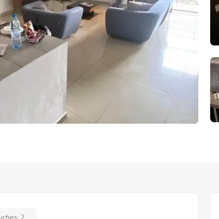
uches:
2