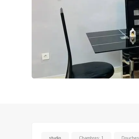
studio
Chambres:
1
Douches