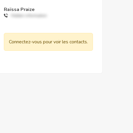
Raïssa Praize
Hidden information
Connectez-vous pour voir les contacts.