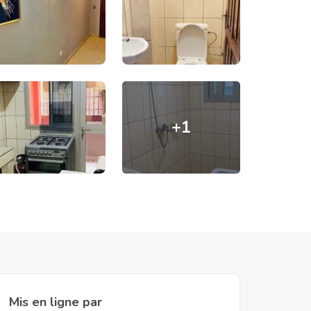
+
1
Mis en ligne par