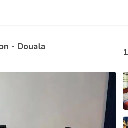
on - Douala
1