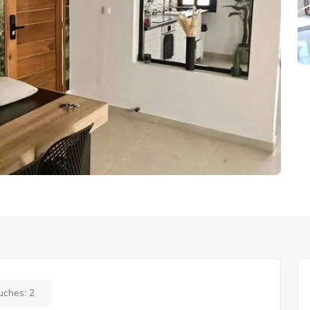
uches:
2