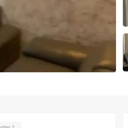
uches:
2