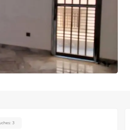
uches:
3