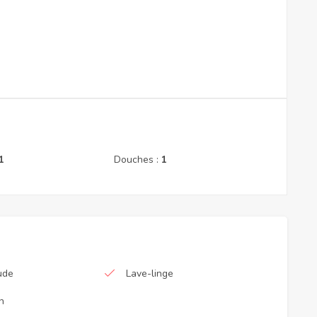
1
Douches :
1
ude
Lave-linge
n