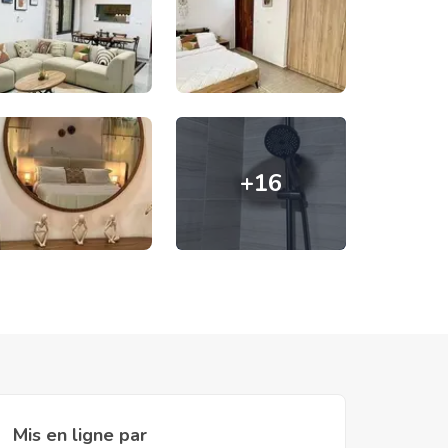
+
16
Mis en ligne par