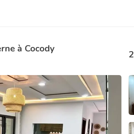
erne à Cocody
2