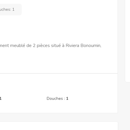
uches:
1
ment meublé de 2 pièces situé à Riviera Bonoumin,
1
Douches :
1