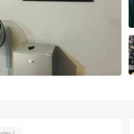
uches:
1