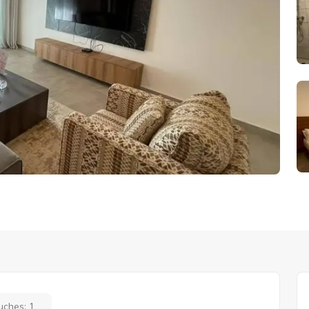
uches:
1